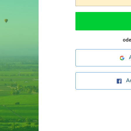
ode
A