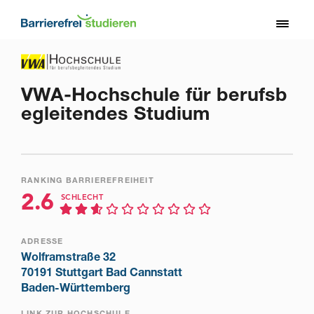
Direkt
zum
Toggl
Inhalt
naviga
VWA-Hochschule für berufsb
egleitendes Studium
RANKING BARRIEREFREIHEIT
2.6
SCHLECHT
ADRESSE
Wolframstraße 32
70191 Stuttgart Bad Cannstatt
Baden-Württemberg