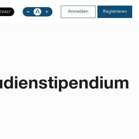
-
A
+
TRAST
Anmelden
Registrieren
tudienstipendium