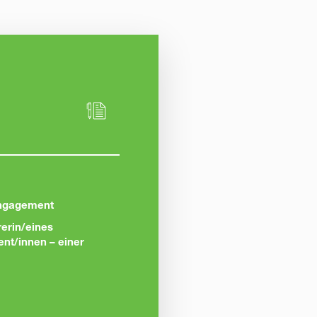
Engagement
erin/eines
ent/innen – einer