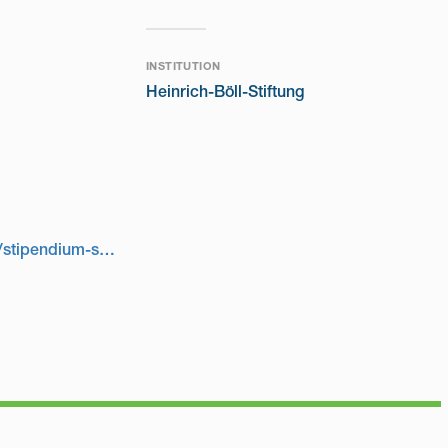
INSTITUTION
Heinrich-Böll-Stiftung
https://www.boell.de/de/stipendium-studium