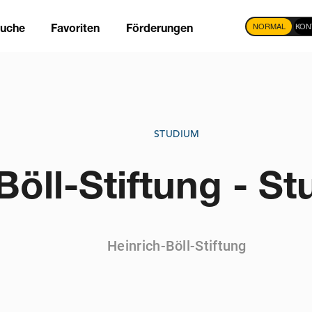
NORMAL
KON
suche
Favoriten
Förderungen
tion
STUDIUM
Böll-Stiftung - S
Heinrich-Böll-Stiftung