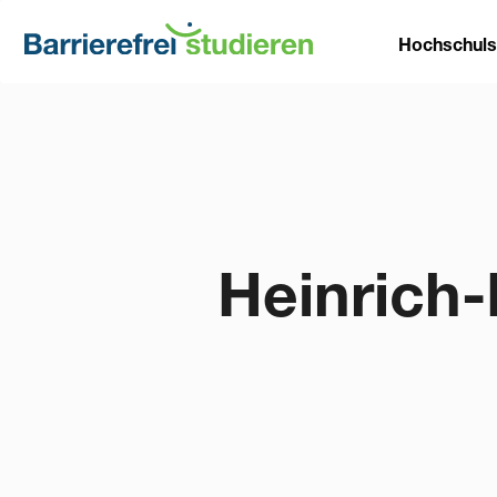
Direkt
Main
zum
Hochschul
Inhalt
naviga
Heinrich-