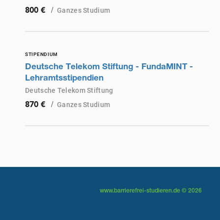
/
Ganzes Studium
800 €
STIPENDIUM
Deutsche Telekom Stiftung - FundaMINT -
Lehramtsstipendien
Deutsche Telekom Stiftung
/
Ganzes Studium
870 €
www.barrierefrei-studieren.de © 2026