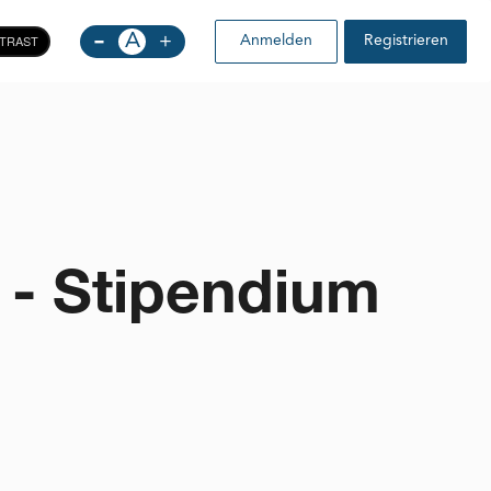
-
A
+
TRAST
Anmelden
Registrieren
g - Stipendium