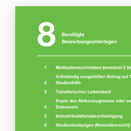
8
Benötigte
Bewerbungsunterlagen
1 .
Motivationsschreiben (maximal 2 Se
Vollständig ausgefüllter Antrag au
2 .
Studienhilfe
3 .
Tabellarischer Lebenslauf
Kopie des Abiturzeugnisses oder v
4 .
Dokument
5 .
Immatrikulationsbescheinigung
6 .
Studienleistungen (Notenübersicht)