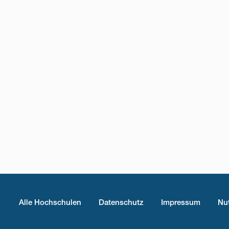
Fußzeilenmenü
Alle Hochschulen
Datenschutz
Impressum
Nu