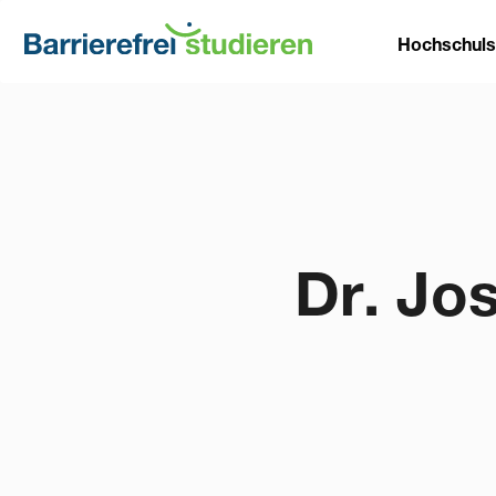
Direkt
Main
zum
Hochschul
Inhalt
naviga
Dr. Jo