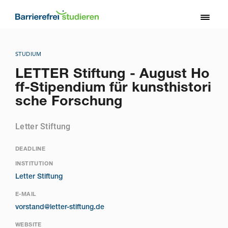
Direkt
zum
Toggl
Inhalt
naviga
STUDIUM
LETTER Stiftung - August Ho
ff-Stipendium für kunsthistori
sche Forschung
Letter Stiftung
DEADLINE
INSTITUTION
Letter Stiftung
E-MAIL
vorstand@letter-stiftung.de
WEBSITE