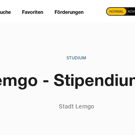
NORMAL
KON
suche
Favoriten
Förderungen
tion
STUDIUM
emgo - Stipendi
Stadt Lemgo