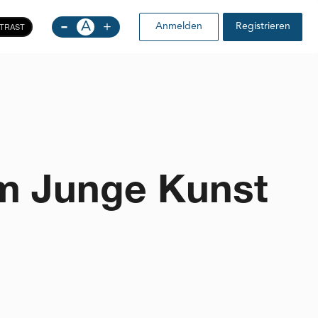
-
A
+
TRAST
Anmelden
Registrieren
um Junge Kunst