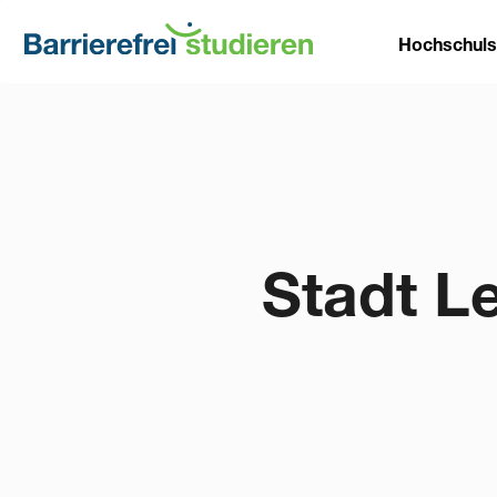
Direkt
Main
zum
Hochschul
Inhalt
naviga
Stadt L