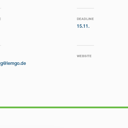
E
DEADLINE
15.11.
WEBSITE
erg@lemgo.de