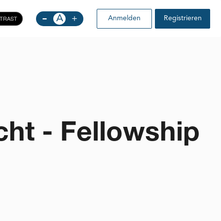
-
A
+
TRAST
Anmelden
Registrieren
ht - Fellowship