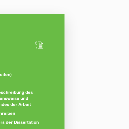
eiten)
eschreibung des
hensweise und
ndes der Arbeit
chreiben
s der Dissertation