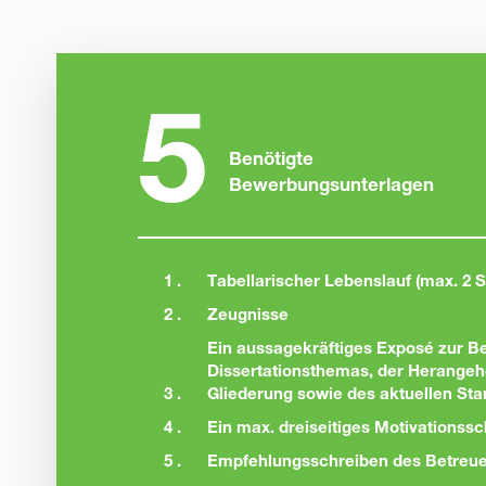
5
Benötigte
Bewerbungsunterlagen
1 .
Tabellarischer Lebenslauf (max. 2 S
2 .
Zeugnisse
Ein aussagekräftiges Exposé zur B
Dissertationsthemas, der Herange
3 .
Gliederung sowie des aktuellen Sta
4 .
Ein max. dreiseitiges Motivationss
5 .
Empfehlungsschreiben des Betreuer