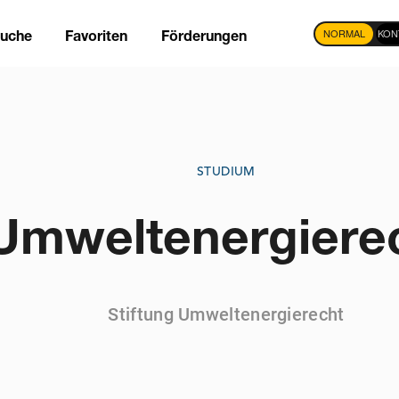
NORMAL
KON
suche
Favoriten
Förderungen
tion
STUDIUM
 Umweltenergierec
Stiftung Umweltenergierecht