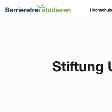
Direkt
Main
zum
Hochschul
Inhalt
naviga
Stiftung