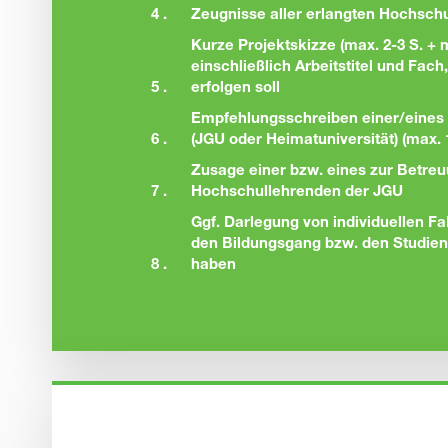
4 .
Zeugnisse aller erlangten Hochsch
Kurze Projektskizze (max. 2-3 S. + m
einschließlich Arbeitstitel und Fac
5 .
erfolgen soll
Empfehlungsschreiben einer/eines
6 .
(JGU oder Heimatuniversität) (max. 
Zusage einer bzw. eines zur Betre
7 .
Hochschullehrenden der JGU
Ggf. Darlegung von individuellen Fa
den Bildungsgang bzw. den Studien
8 .
haben