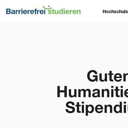
Direkt
Main
zum
Hochschul
Inhalt
naviga
Guten
Humanitie
Stipend