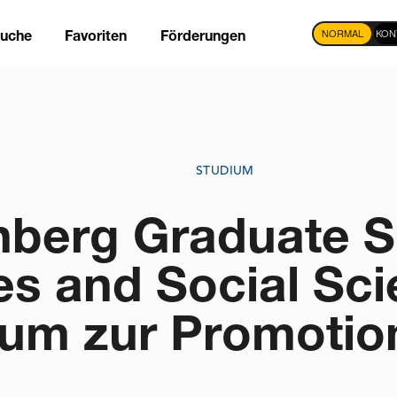
NORMAL
KON
suche
Favoriten
Förderungen
tion
STUDIUM
berg Graduate Sc
s and Social Sci
ium zur Promotio