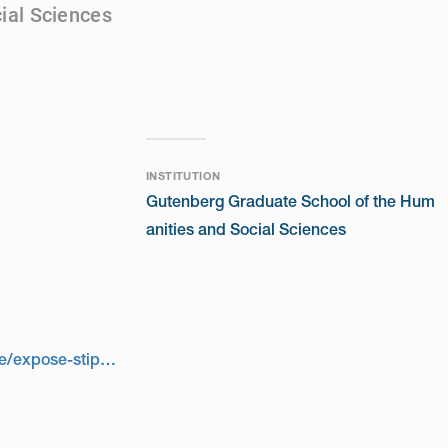
ial Sciences
INSTITUTION
Gutenberg Graduate School of the Hum
anities and Social Sciences
https://gshs.uni-mainz.de/expose-stipendium/