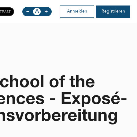
-
A
+
TRAST
Anmelden
Registrieren
hool of the
ences - Exposé-
nsvorbereitung