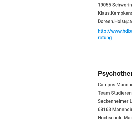
19055 Schweri
Klaus.Kempkens
Doreen.Holst@a
http://www.hdb
retung
Psychother
Campus Mannh
Team Studieren
Seckenheimer L
68163 Mannhe
Hochschule.Man