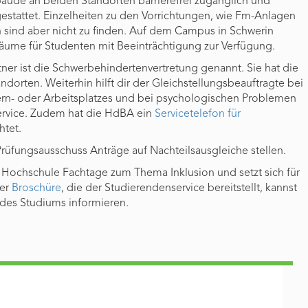
äude an beiden Standorten barrierefrei zugänglich und
stattet. Einzelheiten zu den Vorrichtungen, wie Fm-Anlagen
 sind aber nicht zu finden. Auf dem Campus in Schwerin
me für Studenten mit Beeinträchtigung zur Verfügung.
tner ist die Schwerbehindertenvertretung genannt. Sie hat die
ndorten. Weiterhin hilft dir der Gleichstellungsbeauftragte bei
rn- oder Arbeitsplatzes und bei psychologischen Problemen
ervice. Zudem hat die HdBA ein
Servicetelefon für
htet.
üfungsausschuss Anträge auf Nachteilsausgleiche stellen.
e Hochschule Fachtage zum Thema Inklusion und setzt sich für
ner
Broschüre
, die der Studierendenservice bereitstellt, kannst
 des Studiums informieren.