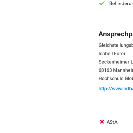
Behinderu
Ansprechpa
Gleichstellungs
Isabell Forer
Seckenheimer L
68163 Mannhe
Hochschule.Glei
http://www.hdba
AStA