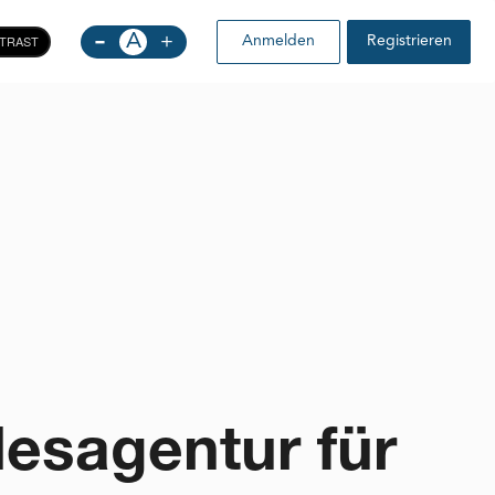
-
A
+
TRAST
Anmelden
Registrieren
esagentur für