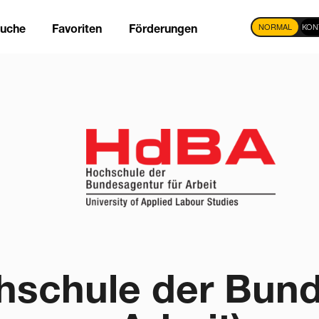
NORMAL
KON
suche
Favoriten
Förderungen
tion
schule der Bund