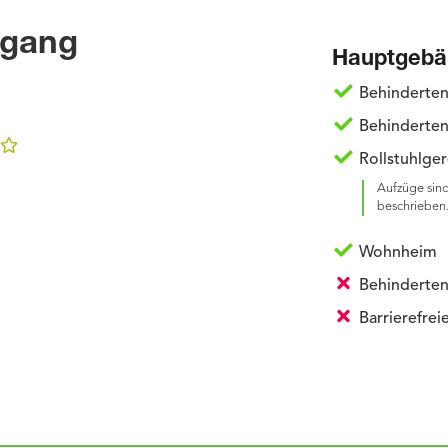
ugang
Hauptgebä
Behinderte
Behinderten
Rollstuhlge
Aufzüge sind
beschrieben
Wohnheim
Behinderten
Barrierefre