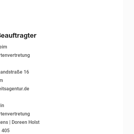
Beauftragter
eim
tenvertretung
andstraße 16
im
itsagentur.de
in
tenvertretung
ens | Doreen Holst
. 405