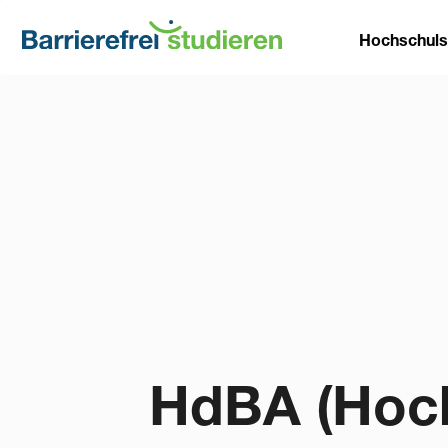
Direkt
Main
zum
Hochschul
Inhalt
naviga
HdBA (Hoch