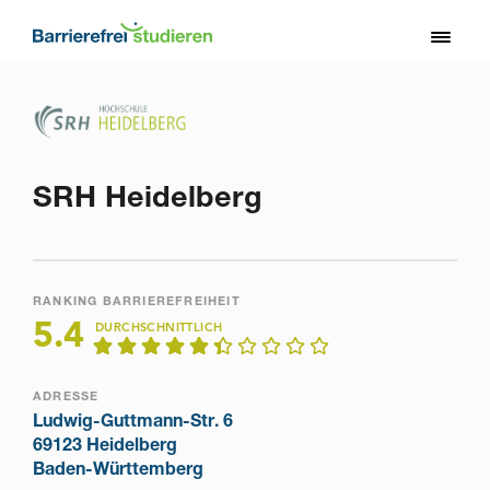
Direkt
zum
Toggl
Inhalt
naviga
SRH Heidelberg
RANKING BARRIEREFREIHEIT
5.4
DURCHSCHNITTLICH
ADRESSE
Ludwig-Guttmann-Str. 6
69123 Heidelberg
Baden-Württemberg