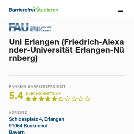
Direkt
zum
Toggl
Inhalt
naviga
Uni Erlangen (Friedrich-Alexa
nder-Universität Erlangen-Nü
rnberg)
RANKING BARRIEREFREIHEIT
5.4
DURCHSCHNITTLICH
ADRESSE
Schlossplatz 4, Erlangen
91054 Buckenhof
Bayern