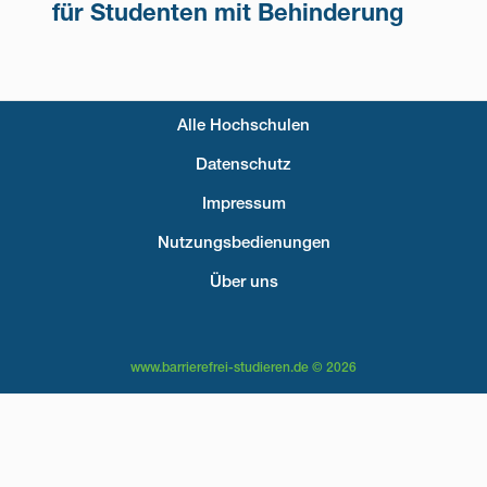
für Studenten mit Behinderung
Alle Hochschulen
Fußzeilenmenü
Datenschutz
Impressum
Nutzungsbedienungen
Über uns
www.barrierefrei-studieren.de © 2026