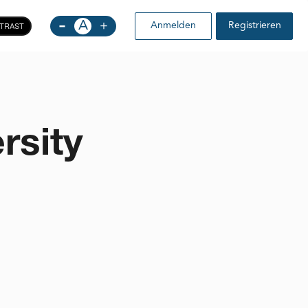
-
A
+
TRAST
Anmelden
Registrieren
rsity