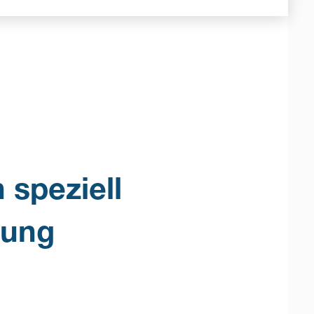
 speziell
rung