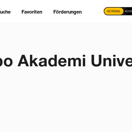
NORMAL
KON
suche
Favoriten
Förderungen
tion
o Akademi Unive