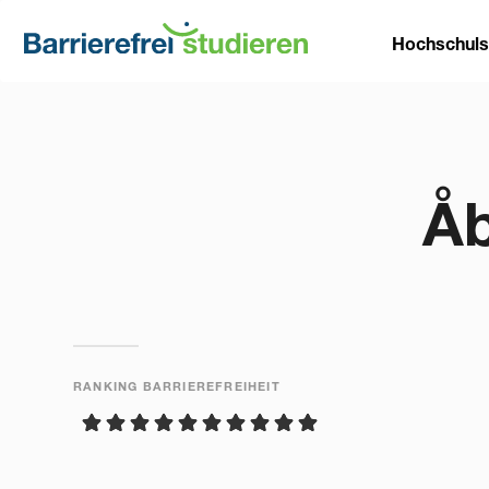
Direkt
Main
zum
Hochschul
Inhalt
naviga
Åb
RANKING BARRIEREFREIHEIT