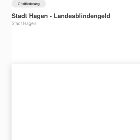
Geldförderung
Stadt Hagen - Landesblindengeld
Stadt Hagen
Geldförderung
Stadt Pforzheim - Landesblindenhilfe
Stadt Pforzheim