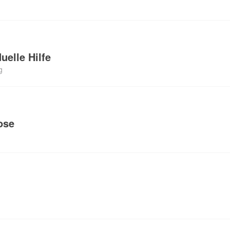
uelle Hilfe
g
ose