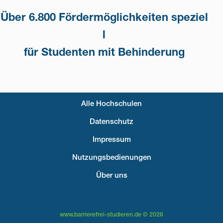
Über 6.800 Fördermöglichkeiten speziel
l
für Studenten mit Behinderung
Alle Hochschulen
Fußzeilenmenü
Datenschutz
Impressum
Nutzungsbedienungen
Über uns
www.barrierefrei-studieren.de © 2026