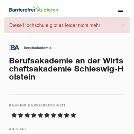
Direkt
zum
Toggl
Inhalt
naviga
×
Fehlermeldung
Diese Hochschule gibt es leider nicht mehr
Berufsakademie an der Wirts
chaftsakademie Schleswig-H
olstein
RANKING BARRIEREFREIHEIT
ADRESSE