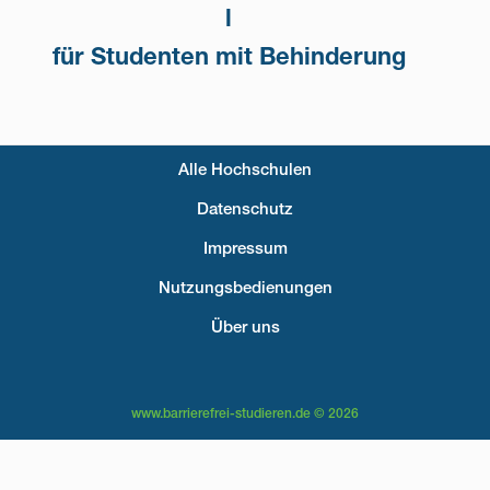
l
für Studenten mit Behinderung
Alle Hochschulen
Fußzeilenmenü
Datenschutz
Impressum
Nutzungsbedienungen
Über uns
www.barrierefrei-studieren.de © 2026