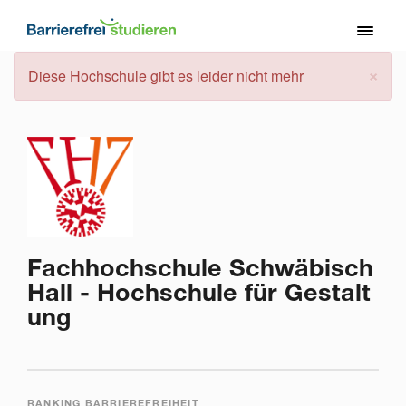
Direkt
zum
Toggl
Inhalt
naviga
×
Fehlermeldung
Diese Hochschule gibt es leider nicht mehr
Fachhochschule Schwäbisch
Hall - Hochschule für Gestalt
ung
RANKING BARRIEREFREIHEIT