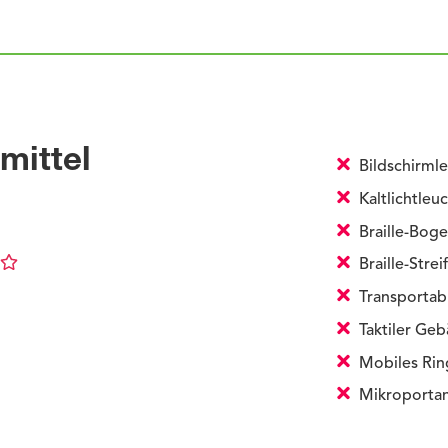
mittel
Bildschirml
Kaltlichtleu
Braille-Bog
Braille-Strei
Transportabl
Taktiler Ge
Mobiles Rin
Mikroportan