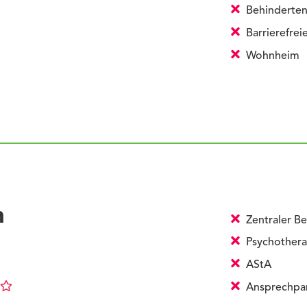
Behinderten
Barrierefre
Wohnheim
n
Zentraler Be
Psychothera
AStA
Ansprechpart