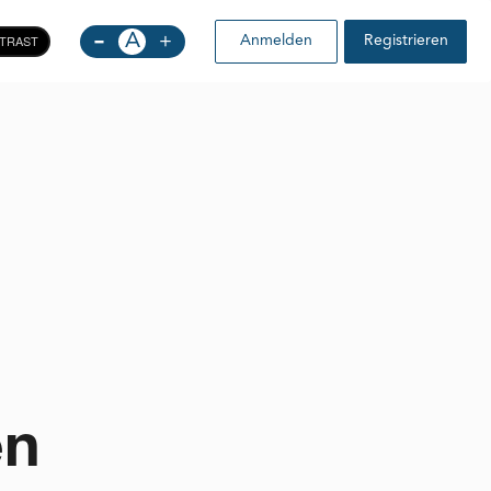
-
A
+
TRAST
Anmelden
Registrieren
en