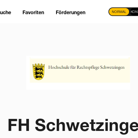
NORMAL
KON
suche
Favoriten
Förderungen
tion
FH Schwetzing