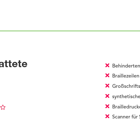
attete
Behinderten
Braillezeilen
Großschrift
synthetisch
Brailledruck
Scanner für