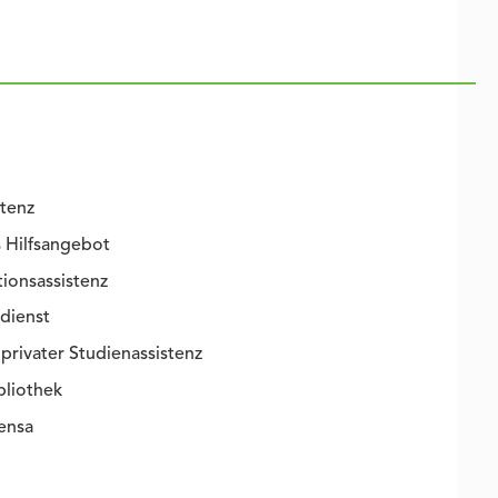
tenz
 Hilfsangebot
onsassistenz
dienst
privater Studienassistenz
bliothek
ensa