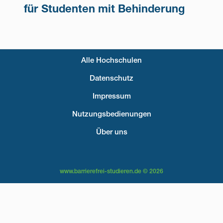
für Studenten mit Behinderung
Alle Hochschulen
Fußzeilenmenü
Datenschutz
Impressum
Nutzungsbedienungen
Über uns
www.barrierefrei-studieren.de © 2026