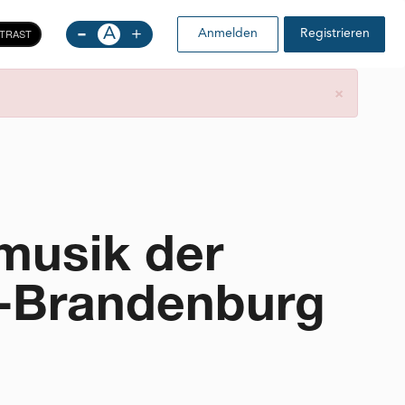
-
A
+
TRAST
Anmelden
Registrieren
×
musik der
n-Brandenburg