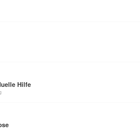
uelle Hilfe
g
ose