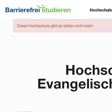
Direkt
Main
zum
Hochschul
Inhalt
naviga
Fehlermeldung
Diese Hochschule gibt es leider nicht mehr
Hochsc
Evangelisc