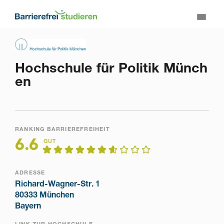
Direkt
zum
Toggl
Inhalt
naviga
Hochschule für Politik Münch
en
RANKING BARRIEREFREIHEIT
6.6
GUT
ADRESSE
Richard-Wagner-Str. 1
80333 München
Bayern