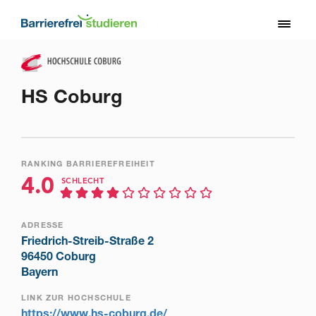
Direkt
zum
Toggl
Inhalt
naviga
HS Coburg
RANKING BARRIEREFREIHEIT
4.0
SCHLECHT
ADRESSE
Friedrich-Streib-Straße 2
96450 Coburg
Bayern
LINK ZUR HOCHSCHULE
https://www.hs-coburg.de/