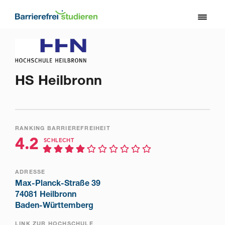
Direkt
zum
Toggl
Inhalt
naviga
HS Heilbronn
RANKING BARRIEREFREIHEIT
4.2
SCHLECHT
ADRESSE
Max-Planck-Straße 39
74081 Heilbronn
Baden-Württemberg
LINK ZUR HOCHSCHULE