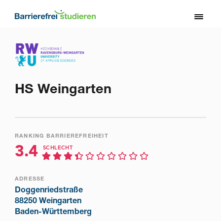
Direkt
zum
Toggl
Inhalt
naviga
HS Weingarten
RANKING BARRIEREFREIHEIT
3.4
SCHLECHT
ADRESSE
Doggenriedstraße
88250 Weingarten
Baden-Württemberg