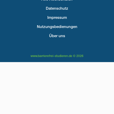
Fußzeilenmenü
Datenschutz
Impressum
Nutzungsbedienungen
Über uns
www.barrierefrei-studieren.de © 2026