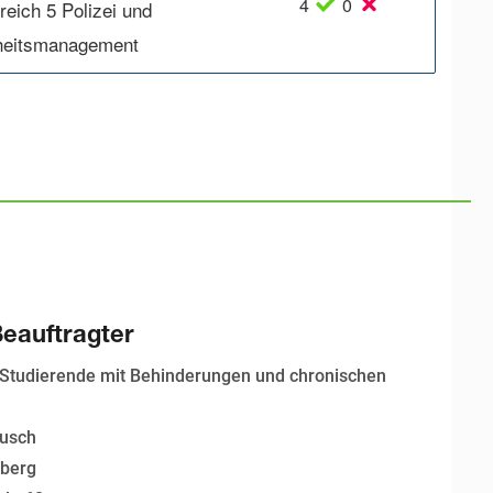
4
0
reich 5 Polizei und
heitsmanagement
Beauftragter
 Studierende mit Behinderungen und chronischen
Busch
nberg