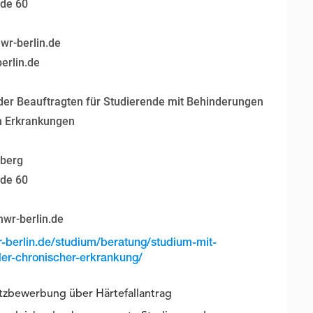
lde 60
wr-berlin.de
erlin.de
n der Beauftragten für Studierende mit Behinderungen
n Erkrankungen
nberg
lde 60
wr-berlin.de
r-berlin.de/studium/beratung/studium-mit-
er-chronischer-erkrankung/
tzbewerbung über Härtefallantrag