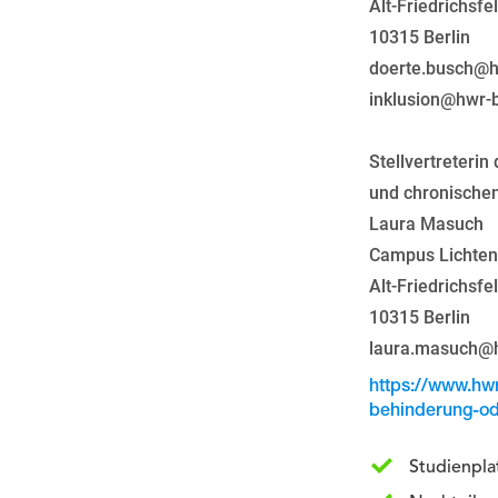
Alt-Friedrichsfe
10315 Berlin
doerte.busch@h
inklusion@hwr-b
Stellvertreteri
und chronische
Laura Masuch
Campus Lichte
Alt-Friedrichsfe
10315 Berlin
laura.masuch@h
https://www.hw
behinderung-od
Studienpla