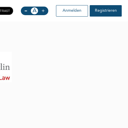
-
A
+
TRAST
Anmelden
Registrieren