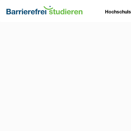
Direkt
Main
zum
Hochschul
Inhalt
naviga