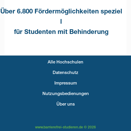
Über 6.800 Fördermöglichkeiten speziel
l
für Studenten mit Behinderung
Alle Hochschulen
Fußzeilenmenü
Datenschutz
Impressum
Nutzungsbedienungen
Über uns
www.barrierefrei-studieren.de © 2026