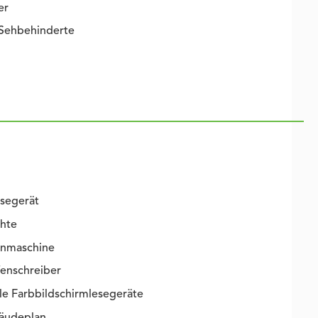
er
 Sehbehinderte
esegerät
chte
enmaschine
fenschreiber
e Farbbildschirmlesegeräte
bäudeplan