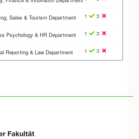
1
3
ing, Sales & Tourism Department
1
3
ss Psychology & HR Department
1
3
ial Reporting & Law Department
er Fakultät