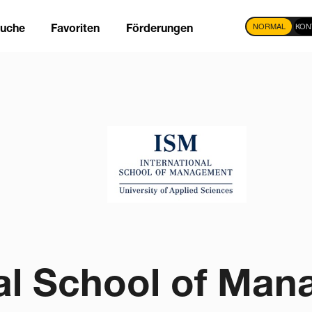
NORMAL
KON
suche
Favoriten
Förderungen
tion
nal School of Man