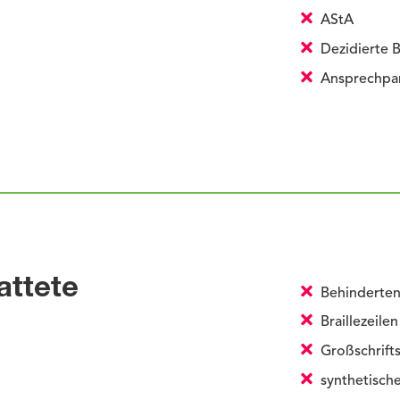
AStA
Dezidierte B
Ansprechpart
attete
Behinderten
Braillezeilen
Großschrift
synthetisch