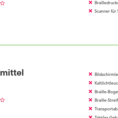
Brailledruck
Scanner für
mittel
Bildschirml
Kaltlichtleu
Braille-Bog
Braille-Strei
Transportabl
Taktiler Ge