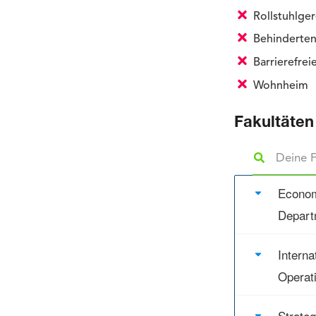
Rollstuhlge
Behinderten
Barrierefre
Wohnheim
Fakultäten
Econom
Depart
Intern
Operat
Strate