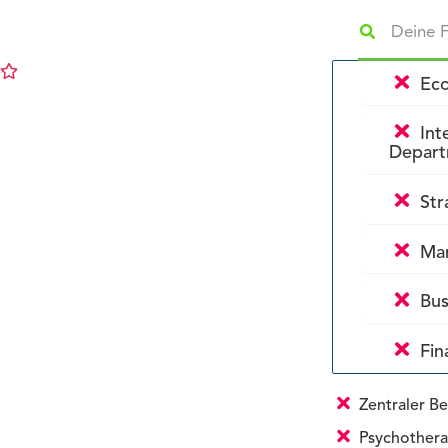
Eco
Int
Depar
Str
Mar
Bus
Fin
Zentraler Be
Psychothera