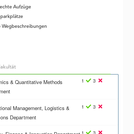
rechte Aufzüge
parkplätze
ie Wegbeschreibungen
1
3
ics & Quantitative Methods
ment
1
3
ational Management, Logistics &
ions Department
1
3
gy, Finance & Innovation Department