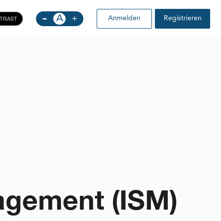
-
A
+
TRAST
Anmelden
Registrieren
agement (ISM)