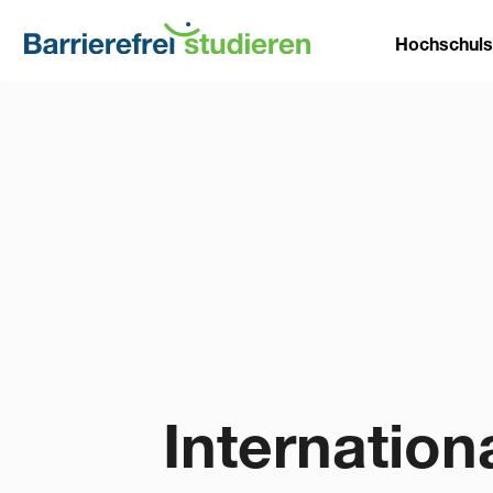
Direkt
Main
zum
Hochschul
Inhalt
naviga
Internatio