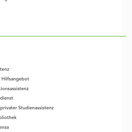
tenz
 Hilfsangebot
onsassistenz
dienst
privater Studienassistenz
bliothek
ensa