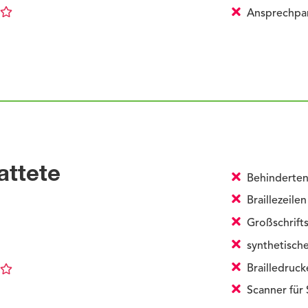
Ansprechpart
attete
Behinderten
Braillezeilen
Großschrift
synthetisch
Brailledruck
Scanner für