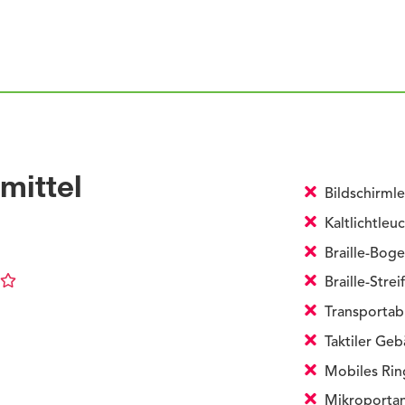
mittel
Bildschirml
Kaltlichtleu
Braille-Bog
Braille-Strei
Transportabl
Taktiler Ge
Mobiles Rin
Mikroportan