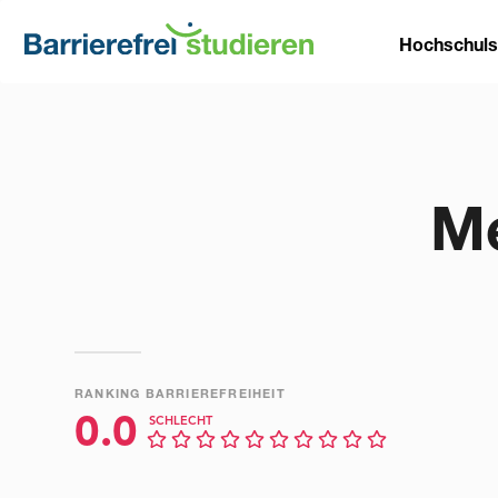
Direkt
Main
zum
Hochschul
Inhalt
naviga
Me
RANKING BARRIEREFREIHEIT
0.0
SCHLECHT