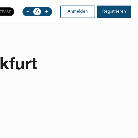
-
A
+
TRAST
Anmelden
Registrieren
kfurt