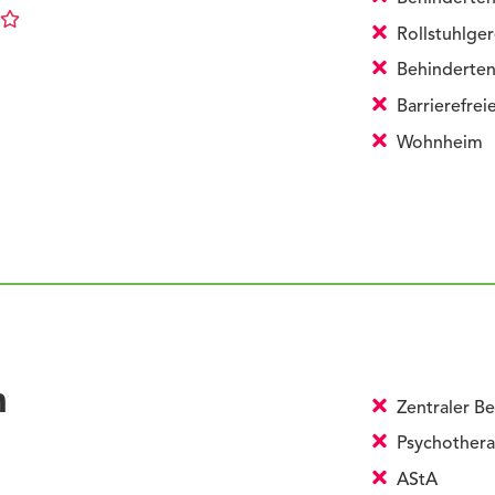
Rollstuhlge
Behinderten
Barrierefre
Wohnheim
n
Zentraler Be
Psychothera
AStA