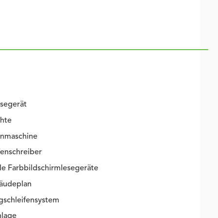
esegerät
chte
enmaschine
fenschreiber
e Farbbildschirmlesegeräte
bäudeplan
gschleifensystem
lage