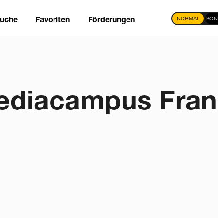
NORMAL
KON
suche
Favoriten
Förderungen
tion
diacampus Fran