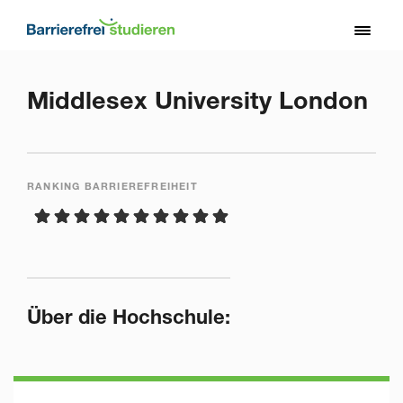
Direkt
zum
Toggl
Inhalt
naviga
Middlesex University London
RANKING BARRIEREFREIHEIT
Über die Hochschule: