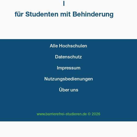
l
für Studenten mit Behinderung
Alle Hochschulen
Fußzeilenmenü
Datenschutz
Impressum
Nutzungsbedienungen
Über uns
www.barrierefrei-studieren.de © 2026