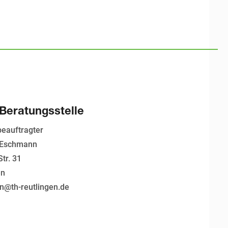
 Beratungsstelle
beauftragter
r Eschmann
Str. 31
en
n@th-reutlingen.de