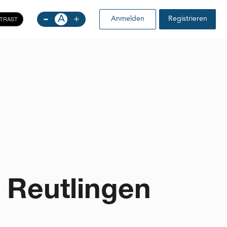
-
A
+
TRAST
Anmelden
Registrieren
 Reutlingen