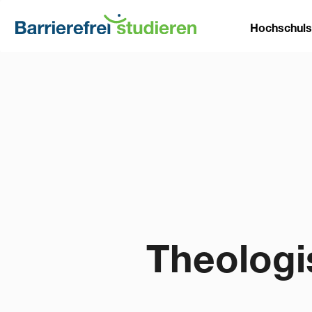
Direkt
Main
zum
Hochschul
Inhalt
naviga
Theologi