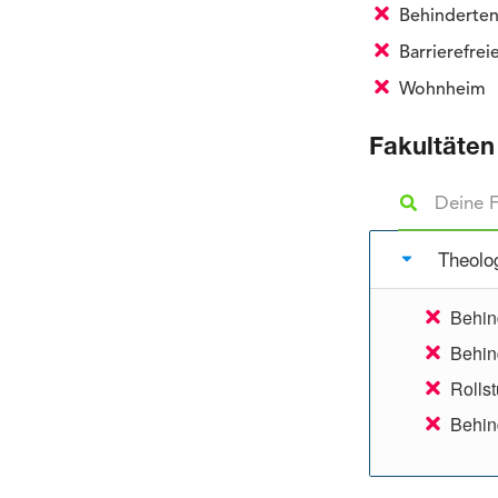
Behinderten
Barrierefre
Wohnheim
Fakultäten
Theolo
Behin
Behin
Rollst
Behind