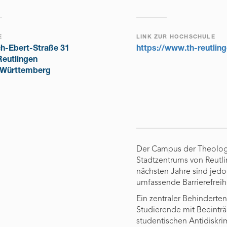
E
LINK ZUR HOCHSCHULE
ch-Ebert-Straße 31
https://www.th-reutlin
Reutlingen
Württemberg
Der Campus der Theologi
Stadtzentrums von Reutlin
nächsten Jahre sind jed
umfassende Barrierefreihe
Ein zentraler Behinderte
Studierende mit Beeintr
studentischen Antidiskr