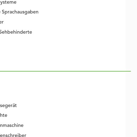
systeme
e Sprachausgaben
er
 Sehbehinderte
esegerät
chte
enmaschine
fenschreiber