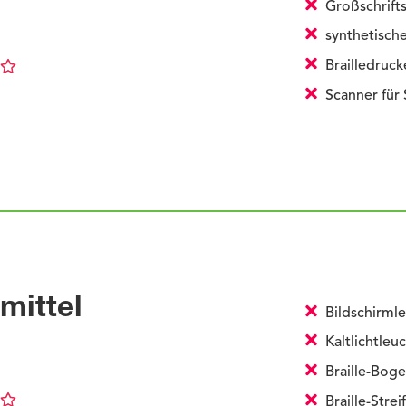
Großschrift
synthetisch
Brailledruck
Scanner für
mittel
Bildschirml
Kaltlichtleu
Braille-Bog
Braille-Strei