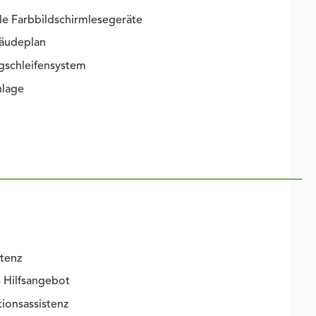
e Farbbildschirmlesegeräte
bäudeplan
gschleifensystem
lage
tenz
 Hilfsangebot
onsassistenz