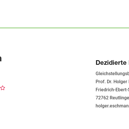
n
Dezidierte
Gleichstellungs
Prof. Dr. Holge
Friedrich-Ebert-
72762 Reutling
holger.eschman