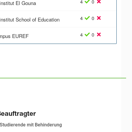
4
0
institut El Gouna
4
0
institut School of Education
4
0
mpus EUREF
Beauftragter
 Studierende mit Behinderung