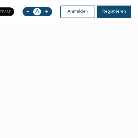
-
A
+
TRAST
Anmelden
Registrieren