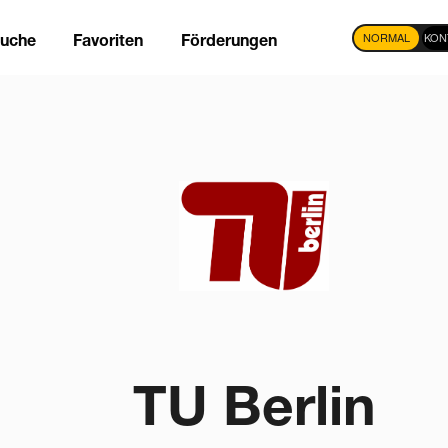
NORMAL
KON
suche
Favoriten
Förderungen
tion
TU Berlin