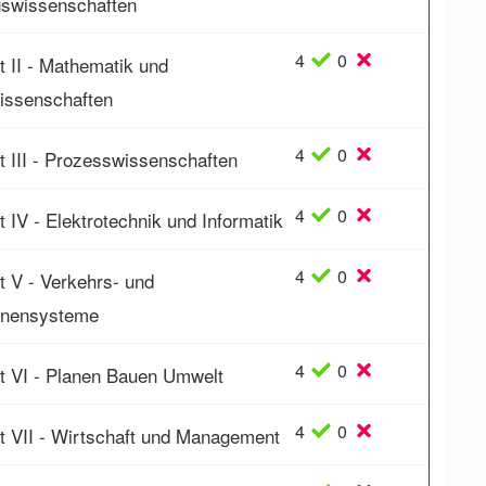
gswissenschaften
4
0
t II - Mathematik und
issenschaften
4
0
t III - Prozesswissenschaften
4
0
t IV - Elektrotechnik und Informatik
4
0
t V - Verkehrs- und
inensysteme
4
0
ät VI - Planen Bauen Umwelt
4
0
ät VII - Wirtschaft und Management