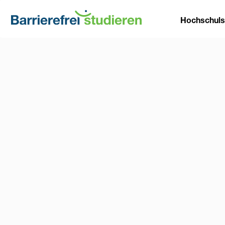
Direkt
Main
zum
Hochschul
Inhalt
naviga