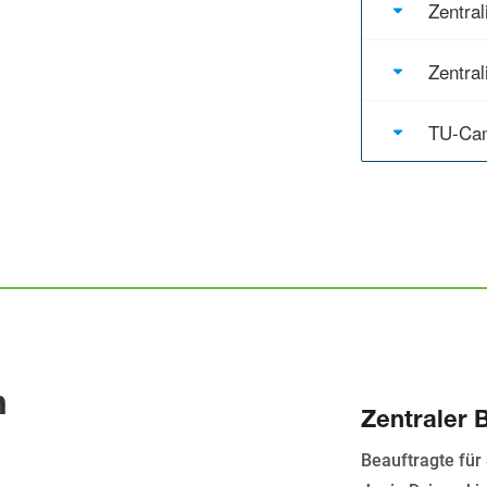
Zentral
Zentral
TU-Ca
n
Zentraler 
Beauftragte für