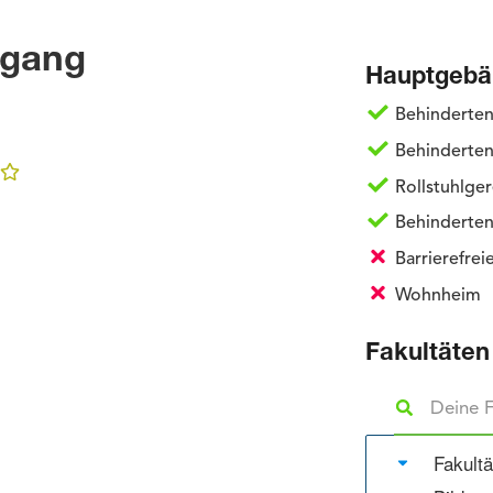
ugang
Hauptgebä
Behinderte
Behinderten
Rollstuhlge
Behinderten
Barrierefre
Wohnheim
Fakultäten
Fakultä