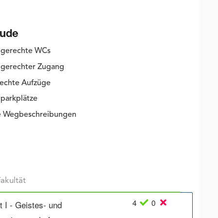
ude
ngerechte WCs
gerechter Zugang
rechte Aufzüge
parkplätze
ie Wegbeschreibungen
4
0
t I - Geistes- und