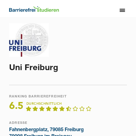
Direkt
zum
Toggl
Inhalt
naviga
Uni Freiburg
RANKING BARRIEREFREIHEIT
6.5
DURCHSCHNITTLICH
ADRESSE
Fahnenbergplatz, 79085 Freiburg