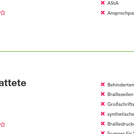
AStA
Ansprechpart
attete
Behinderten
Braillezeilen
Großschrift
synthetisch
Brailledruck