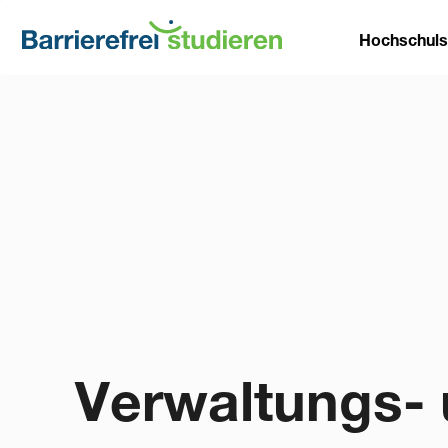
Direkt
Main
zum
Hochschul
Inhalt
naviga
Verwaltungs- 