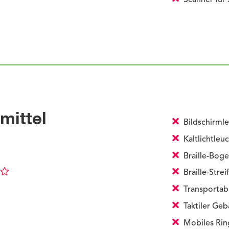
Scanner für
mittel
Bildschirml
Kaltlichtleu
Braille-Bog
Braille-Strei
Transportabl
Taktiler Ge
Mobiles Rin