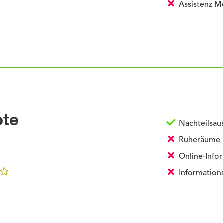
Assistenz M
ote
Nachteilsau
Ruheräume
Online-Infor
Informations