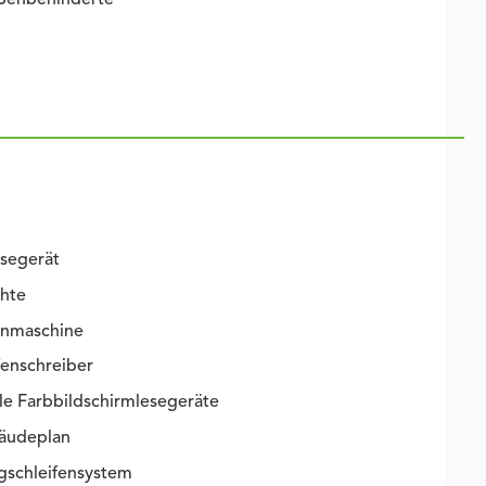
 Sehbehinderte
esegerät
chte
enmaschine
fenschreiber
e Farbbildschirmlesegeräte
bäudeplan
gschleifensystem