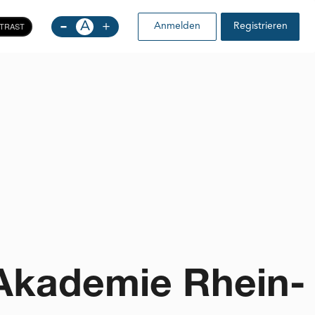
-
A
+
TRAST
Anmelden
Registrieren
-Akademie Rhein-